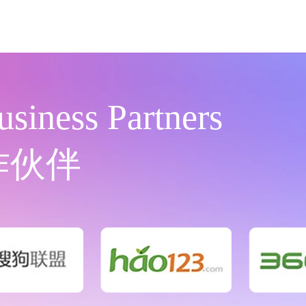
usiness Partners
作伙伴